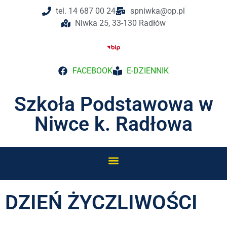
tel. 14 687 00 24
spniwka@op.pl
Niwka 25, 33-130 Radłów
FACEBOOK
E-DZIENNIK
Szkoła Podstawowa w
Niwce k. Radłowa
DZIEŃ ŻYCZLIWOŚCI