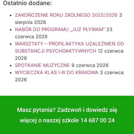
Ostatnio dodane:
ZAKOŃCZENIE ROKU ZKOLNEGO 2025/2026
3
sierpnia 2026
NABÓR DO PROGRAMU „JUŻ PŁYWAM”
23
czerwca 2026
WARSZTATY – PROFILAKTYKA UZALEŻNIEŃ OD
SUBSTANCJI PSYCHOAKTYWNYCH
12 czerwca
2026
SPOTKANIE MUZYCZNE
9 czerwca 2026
WYCIECZKA KLAS I-III DO KRAKOWA
3 czerwca
2026
Masz pytania? Zadzwoń i dowiedz się
więcej o naszej szkole 14 687 00 24