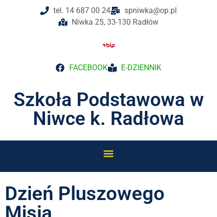
tel. 14 687 00 24
spniwka@op.pl
Niwka 25, 33-130 Radłów
FACEBOOK
E-DZIENNIK
Szkoła Podstawowa w
Niwce k. Radłowa
Dzień Pluszowego
Misia