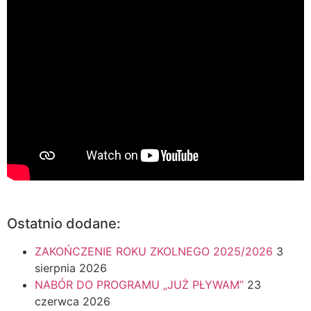
Ostatnio dodane:
ZAKOŃCZENIE ROKU ZKOLNEGO 2025/2026
3
sierpnia 2026
NABÓR DO PROGRAMU „JUŻ PŁYWAM”
23
czerwca 2026