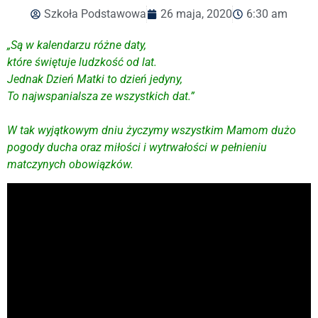
Szkoła Podstawowa
26 maja, 2020
6:30 am
„Są w kalendarzu różne daty,
które świętuje ludzkość od lat.
Jednak Dzień Matki to dzień jedyny,
To najwspanialsza ze wszystkich dat.”
W tak wyjątkowym dniu życzymy wszystkim Mamom dużo
pogody ducha oraz miłości i wytrwałości w pełnieniu
matczynych obowiązków.