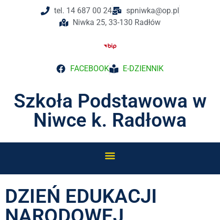
tel. 14 687 00 24
spniwka@op.pl
Niwka 25, 33-130 Radłów
FACEBOOK
E-DZIENNIK
Szkoła Podstawowa w
Niwce k. Radłowa
DZIEŃ EDUKACJI
NARODOWEJ