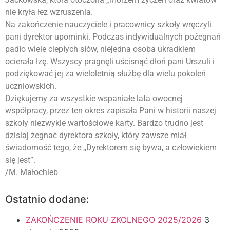
nie kryła łez wzruszenia.
Na zakończenie nauczyciele i pracownicy szkoły wręczyli
pani dyrektor upominki. Podczas indywidualnych pożegnań
padło wiele ciepłych słów, niejedna osoba ukradkiem
ocierała łzę. Wszyscy pragnęli uścisnąć dłoń pani Urszuli i
podziękować jej za wieloletnią służbę dla wielu pokoleń
uczniowskich.
Dziękujemy za wszystkie wspaniałe lata owocnej
współpracy, przez ten okres zapisała Pani w historii naszej
szkoły niezwykle wartościowe karty. Bardzo trudno jest
dzisiaj żegnać dyrektora szkoły, który zawsze miał
świadomość tego, że ,,Dyrektorem się bywa, a człowiekiem
się jest”.
/M. Małochleb
Ostatnio dodane:
ZAKOŃCZENIE ROKU ZKOLNEGO 2025/2026
3