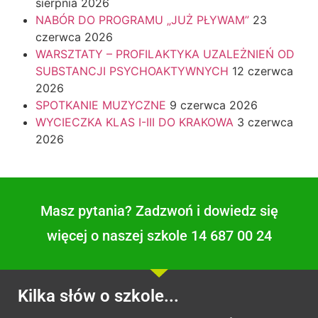
sierpnia 2026
NABÓR DO PROGRAMU „JUŻ PŁYWAM”
23
czerwca 2026
WARSZTATY – PROFILAKTYKA UZALEŻNIEŃ OD
SUBSTANCJI PSYCHOAKTYWNYCH
12 czerwca
2026
SPOTKANIE MUZYCZNE
9 czerwca 2026
WYCIECZKA KLAS I-III DO KRAKOWA
3 czerwca
2026
Masz pytania? Zadzwoń i dowiedz się
więcej o naszej szkole 14 687 00 24
Kilka słów o szkole...