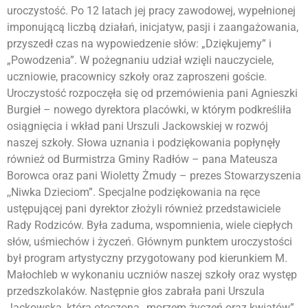
uroczystość. Po 12 latach jej pracy zawodowej, wypełnionej
imponującą liczbą działań, inicjatyw, pasji i zaangażowania,
przyszedł czas na wypowiedzenie słów: „Dziękujemy” i
„Powodzenia”. W pożegnaniu udział wzięli nauczyciele,
uczniowie, pracownicy szkoły oraz zaproszeni goście.
Uroczystość rozpoczęła się od przemówienia pani Agnieszki
Burgieł – nowego dyrektora placówki, w którym podkreśliła
osiągnięcia i wkład pani Urszuli Jackowskiej w rozwój
naszej szkoły. Słowa uznania i podziękowania popłynęły
również od Burmistrza Gminy Radłów – pana Mateusza
Borowca oraz pani Wioletty Żmudy – prezes Stowarzyszenia
,,Niwka Dzieciom”. Specjalne podziękowania na ręce
ustępującej pani dyrektor złożyli również przedstawiciele
Rady Rodziców. Była zaduma, wspomnienia, wiele ciepłych
słów, uśmiechów i życzeń. Głównym punktem uroczystości
był program artystyczny przygotowany pod kierunkiem M.
Małochleb w wykonaniu uczniów naszej szkoły oraz występ
przedszkolaków. Następnie głos zabrała pani Urszula
Jackowska, która otoczona „morzem życzeń oraz kwiatów”