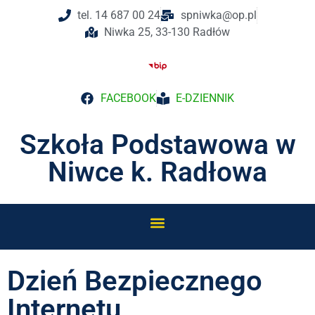
tel. 14 687 00 24
spniwka@op.pl
Niwka 25, 33-130 Radłów
FACEBOOK
E-DZIENNIK
Szkoła Podstawowa w
Niwce k. Radłowa
Dzień Bezpiecznego
Internetu