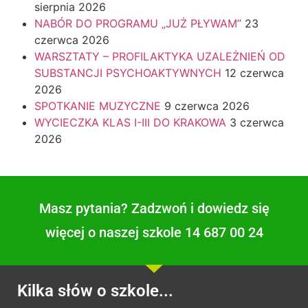
sierpnia 2026
NABÓR DO PROGRAMU „JUŻ PŁYWAM”
23
czerwca 2026
WARSZTATY – PROFILAKTYKA UZALEŻNIEŃ OD
SUBSTANCJI PSYCHOAKTYWNYCH
12 czerwca
2026
SPOTKANIE MUZYCZNE
9 czerwca 2026
WYCIECZKA KLAS I-III DO KRAKOWA
3 czerwca
2026
Masz pytania? Zadzwoń i dowiedz się
więcej o naszej szkole 14 687 00 24
Kilka słów o szkole...