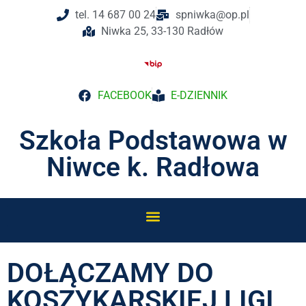
tel. 14 687 00 24
spniwka@op.pl
Niwka 25, 33-130 Radłów
FACEBOOK
E-DZIENNIK
Szkoła Podstawowa w
Niwce k. Radłowa
DOŁĄCZAMY DO
KOSZYKARSKIEJ LIGI