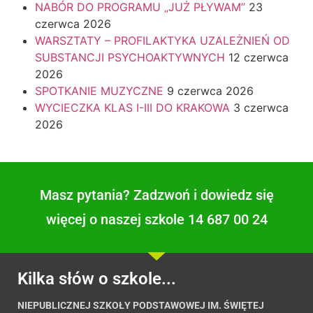
NABÓR DO PROGRAMU „JUŻ PŁYWAM”
23
czerwca 2026
WARSZTATY – PROFILAKTYKA UZALEŻNIEŃ OD
SUBSTANCJI PSYCHOAKTYWNYCH
12 czerwca
2026
SPOTKANIE MUZYCZNE
9 czerwca 2026
WYCIECZKA KLAS I-III DO KRAKOWA
3 czerwca
2026
Masz pytania? Zadzwoń i dowiedz się
więcej o naszej szkole 14 687 00 24
Kilka słów o szkole...
NIEPUBLICZNEJ SZKOŁY PODSTAWOWEJ IM. ŚWIĘTEJ