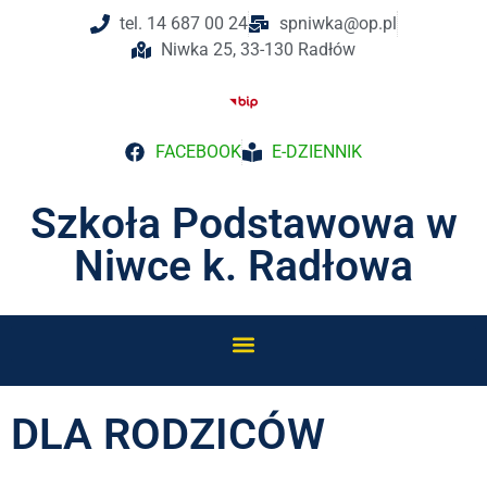
tel. 14 687 00 24
spniwka@op.pl
Niwka 25, 33-130 Radłów
FACEBOOK
E-DZIENNIK
Szkoła Podstawowa w
Niwce k. Radłowa
DLA RODZICÓW