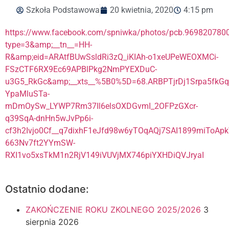
Szkoła Podstawowa
20 kwietnia, 2020
4:15 pm
https://www.facebook.com/spniwka/photos/pcb.96982078
type=3&amp;__tn__=HH-
R&amp;eid=ARAtfBUwSsldRi3zQ_iKIAh-o1xeUPeWEOXMCi-
FSzCTF6RX9Ec69APBlPkg2NmPYEXDuC-
u3G5_RkGc&amp;__xts__%5B0%5D=68.ARBPTjrDj1Srpa5fkG
YpaMluSTa-
mDmOySw_LYWP7Rm37Il6elsOXDGvmI_2OFPzGXcr-
q39SqA-dnHn5wJvPp6i-
cf3h2Ivjo0Cf__q7dixhF1eJfd98w6yTOqAQj7SAI1899miToA
663Nv7ft2YYmSW-
RXI1vo5xsTkM1n2RjV149iVUVjMX746piYXHDiQVJryaI
Ostatnio dodane:
ZAKOŃCZENIE ROKU ZKOLNEGO 2025/2026
3
sierpnia 2026