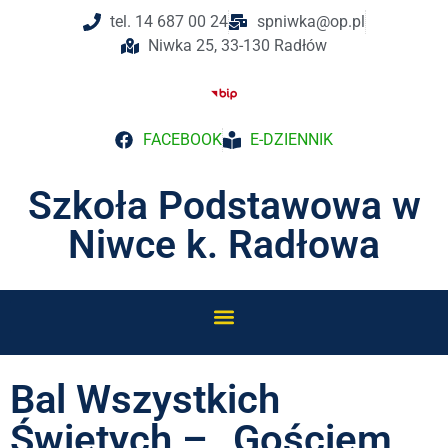
tel. 14 687 00 24
spniwka@op.pl
Niwka 25, 33-130 Radłów
FACEBOOK
E-DZIENNIK
Szkoła Podstawowa w
Niwce k. Radłowa
Bal Wszystkich
Świętych – „Gościem