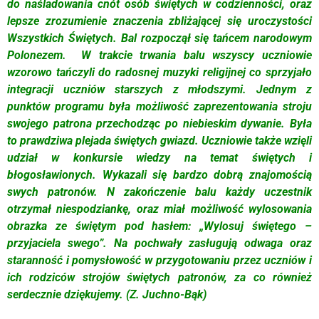
do naśladowania cnót osób świętych w codzienności, oraz
lepsze zrozumienie znaczenia zbliżającej się uroczystości
Wszystkich Świętych. Bal rozpoczął się tańcem narodowym
Polonezem. W trakcie trwania balu wszyscy uczniowie
wzorowo tańczyli do radosnej muzyki religijnej co sprzyjało
integracji uczniów starszych z młodszymi. Jednym z
punktów programu była możliwość zaprezentowania stroju
swojego patrona przechodząc po niebieskim dywanie. Była
to prawdziwa plejada świętych gwiazd. Uczniowie także wzięli
udział w konkursie wiedzy na temat świętych i
błogosławionych. Wykazali się bardzo dobrą znajomością
swych patronów. N zakończenie balu każdy uczestnik
otrzymał niespodziankę, oraz miał możliwość wylosowania
obrazka ze świętym pod hasłem: „Wylosuj świętego –
przyjaciela swego”. Na pochwały zasługują odwaga oraz
staranność i pomysłowość w przygotowaniu przez uczniów i
ich rodziców strojów świętych patronów, za co również
serdecznie dziękujemy. (Z. Juchno-Bąk)