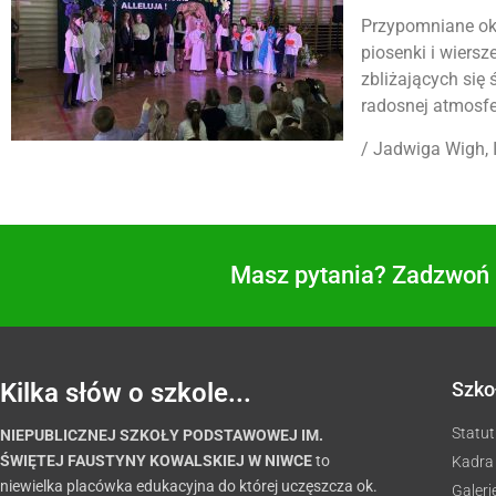
Przypomniane ok
piosenki i wiersz
zbliżających się 
radosnej atmosfe
/ Jadwiga Wigh,
Masz pytania? Zadzwoń i
Kilka słów o szkole...
Szko
Statut
NIEPUBLICZNEJ SZKOŁY PODSTAWOWEJ IM.
ŚWIĘTEJ FAUSTYNY KOWALSKIEJ W NIWCE
to
Kadra
niewielka placówka edukacyjna do której uczęszcza ok.
Galeri