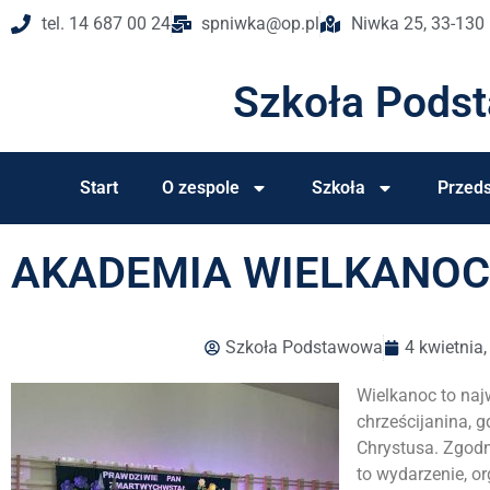
tel. 14 687 00 24
spniwka@op.pl
Niwka 25, 33-130
Szkoła Pods
Start
O zespole
Szkoła
Przeds
AKADEMIA WIELKANOC
Szkoła Podstawowa
4 kwietnia
Wielkanoc to naj
chrześcijanina,
Chrystusa. Zgodni
to wydarzenie, o