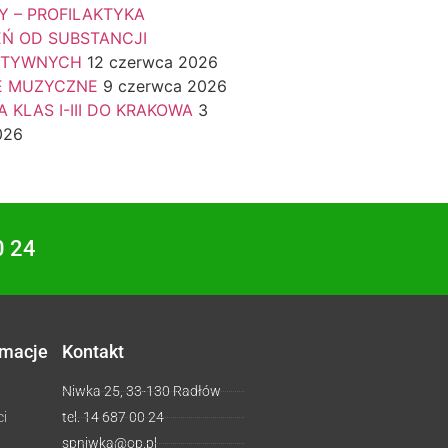
Y – PROFILAKTYKA
EŃ OD SUBSTANCJI
KTYWNYCH
12 czerwca 2026
E MUZYCZNE
9 czerwca 2026
 KLAS I-III DO KRAKOWA
3
026
0 24
rmacje
Kontakt
Niwka 25, 33-130 Radłów
ci
tel. 14 687 00 24
spniwka@op.pl