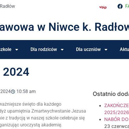
 Radłów
F
tawowa w Niwce k. Radło
zkole
Dla rodziców
Dla uczniów
Aktu
 2024
, 2024
10:58 am
Ostatnio dod
ważniejsze święto dla każdego
ZAKOŃCZE
 gdyż upamiętnia Zmartwychwstanie Jezusa
2025/2026
e z tradycją w naszej szkole celebruje się
NABÓR DO
rganizując uroczystą akademię.
23 czerwc