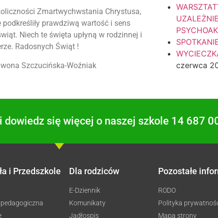
WARSZTAT
oliczności Zmartwychwstania Chrystusa,
UZALEŻNI
e podkreśliły prawdziwą wartość i sens
PSYCHOA
świąt. Niech te święta upłyną w rodzinnej i
SPOTKANI
rze. Radosnych Świąt !
WYCIECZKA
czerwca 2
 Iwona Szczucińska-Woźniak
 dowiedz się więcej o naszej szkole 14 687 0
ła i Przedszkole
Dla rodziców
Pozostałe info
E-Dziennik
RODO
 pedagogiczna
Komunikaty
Polityka prywatnoś
e
Jadłospis
Mapa strony