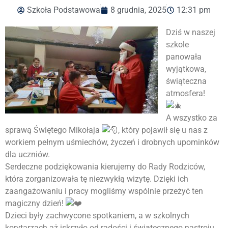
Szkoła Podstawowa
8 grudnia, 2025
12:31 pm
Dziś w naszej
szkole
panowała
wyjątkowa,
świąteczna
atmosfera!
A wszystko za
sprawą Świętego Mikołaja
, który pojawił się u nas z
workiem pełnym uśmiechów, życzeń i drobnych upominków
dla uczniów.
Serdeczne podziękowania kierujemy do Rady Rodziców,
która zorganizowała tę niezwykłą wizytę. Dzięki ich
zaangażowaniu i pracy mogliśmy wspólnie przeżyć ten
magiczny dzień!
Dzieci były zachwycone spotkaniem, a w szkolnych
korytarzach aż iskrzyło od radości i świątecznego nastroju.