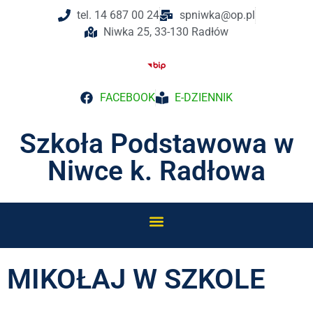
tel. 14 687 00 24
spniwka@op.pl
Niwka 25, 33-130 Radłów
FACEBOOK
E-DZIENNIK
Szkoła Podstawowa w
Niwce k. Radłowa
MIKOŁAJ W SZKOLE