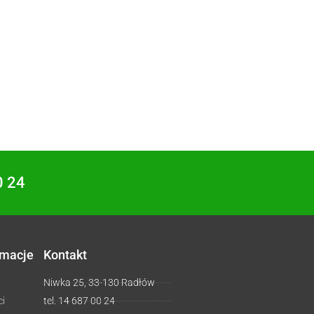
0 24
rmacje
Kontakt
Niwka 25, 33-130 Radłów
ci
tel. 14 687 00 24