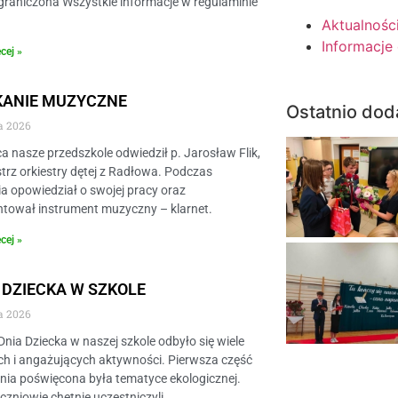
graniczona Wszystkie informacje w regulaminie
Aktualnośc
Informacje
cej »
KANIE MUZYCZNE
Ostatnio dod
a 2026
a nasze przedszkole odwiedził p. Jarosław Flik,
trz orkiestry dętej z Radłowa. Podczas
a opowiedział o swojej pracy oraz
ntował instrument muzyczny – klarnet.
cej »
 DZIECKA W SZKOLE
a 2026
 Dnia Dziecka w naszej szkole odbyło się wiele
h i angażujących aktywności. Pierwsza część
ia poświęcona była tematyce ekologicznej.
czniowie chętnie uczestniczyli