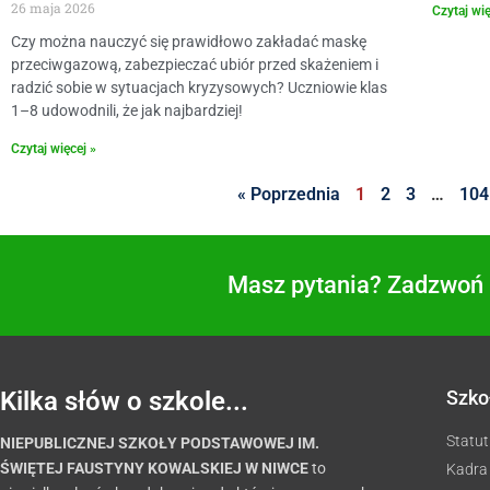
26 maja 2026
Czytaj wię
Czy można nauczyć się prawidłowo zakładać maskę
przeciwgazową, zabezpieczać ubiór przed skażeniem i
radzić sobie w sytuacjach kryzysowych? Uczniowie klas
1–8 udowodnili, że jak najbardziej!
Czytaj więcej »
« Poprzednia
1
2
3
…
104
Masz pytania? Zadzwoń i
Kilka słów o szkole...
Szko
Statut
NIEPUBLICZNEJ SZKOŁY PODSTAWOWEJ IM.
ŚWIĘTEJ FAUSTYNY KOWALSKIEJ W NIWCE
to
Kadra