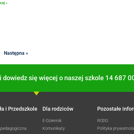
cej »
Następna »
 dowiedz się więcej o naszej szkole 14 687 0
ła i Przedszkole
Dla rodziców
Pozostałe info
E-Dziennik
RODO
 pedagogiczna
Komunikaty
Polityka prywatnoś