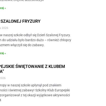
cej »
 SZALONEJ FRYZURY
a 2026
w naszej szkole odbył się Dzień Szalonej Fryzury.
 do udziału było bardzo dużo – również chłopcy
azmem włączyli się do zabawy.
cej »
EJSKIE ŚWIĘTOWANIE Z KLUBEM
A”
2026
uropy w naszej szkole upłynął pod znakiem
ości i świetnej zabawy! Szkolny Klub Europejski
zorganizował z tej okazji wyjątkowe aktywności
4