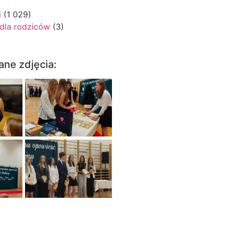
i
(1 029)
 dla rodziców
(3)
ane zdjęcia: