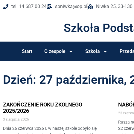
tel. 14 687 00 24
spniwka@op.pl
Niwka 25, 33-130
Szkoła Pods
Start
O zespole
Szkoła
Przeds
Dzień: 27 października,
ZAKOŃCZENIE ROKU ZKOLNEGO
NABÓ
2025/2026
23 czerw
3 sierpnia 2026
Rusza n
Dnia 26 czerwca 2026 r. w naszej szkole odbyło się
22 czerw