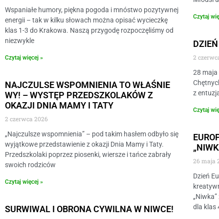
Wspaniałe humory, piękna pogoda i mnóstwo pozytywnej
Czytaj wię
energii – tak w kilku słowach można opisać wycieczkę
klas 1-3 do Krakowa. Naszą przygodę rozpoczęliśmy od
niezwykle
DZIEŃ
2 czerwc
Czytaj więcej »
28 maja 
Chętnych
NAJCZULSE WSPOMNIENIA TO WŁAŚNIE
z entuzj
WY! – WYSTĘP PRZEDSZKOLAKÓW Z
OKAZJI DNIA MAMY I TATY
Czytaj wię
2 czerwca 2026
„Najczulsze wspomnienia” – pod takim hasłem odbyło się
EUROP
wyjątkowe przedstawienie z okazji Dnia Mamy i Taty.
„NIWK
Przedszkolaki poprzez piosenki, wiersze i tańce zabrały
26 maja 
swoich rodziców
​Dzień E
Czytaj więcej »
kreatywn
„Niwka” 
dla klas 
SURWIWAL I OBRONA CYWILNA W NIWCE!