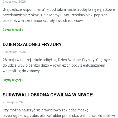
2 czerwca 2026
„Najczulsze wspomnienia” – pod takim hasłem odbyło się wyjątkowe
przedstawienie z okazji Dnia Mamy i Taty. Przedszkolaki poprzez
piosenki, wiersze i tańce zabrały swoich rodziców
Czytaj więcej »
DZIEŃ SZALONEJ FRYZURY
2 czerwca 2026
28 maja w naszej szkole odbył się Dzień Szalonej Fryzury. Chętnych
do udziału było bardzo dużo – również chłopcy z entuzjazmem
włączyli się do zabawy.
Czytaj więcej »
SURWIWAL I OBRONA CYWILNA W NIWCE!
26 maja 2026
Czy można nauczyć się prawidłowo zakładać maskę
przeciwgazową, zabezpieczać ubiór przed skażeniem i radzić sobie w