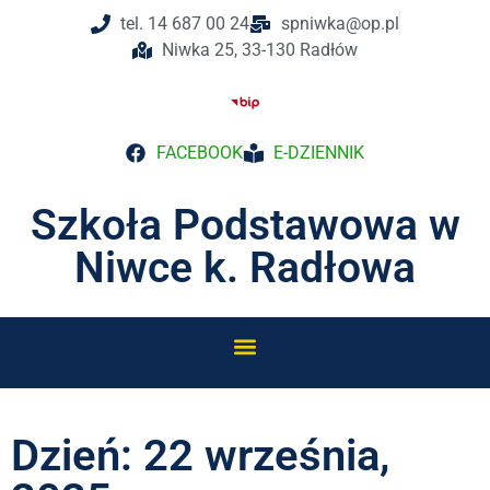
tel. 14 687 00 24
spniwka@op.pl
Niwka 25, 33-130 Radłów
FACEBOOK
E-DZIENNIK
Szkoła Podstawowa w
Niwce k. Radłowa
Dzień: 22 września,