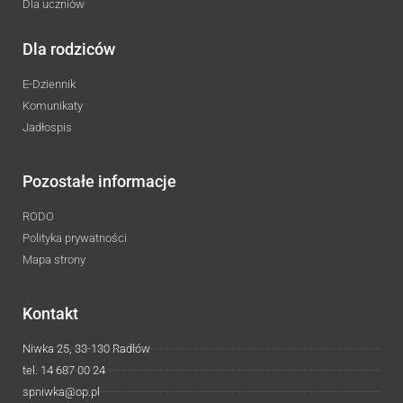
Dla uczniów
Dla rodziców
E-Dziennik
Komunikaty
Jadłospis
Pozostałe informacje
RODO
Polityka prywatności
Mapa strony
Kontakt
Niwka 25, 33-130 Radłów
tel. 14 687 00 24
spniwka@op.pl