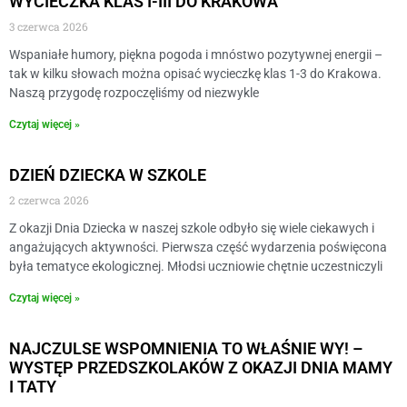
WYCIECZKA KLAS I-III DO KRAKOWA
3 czerwca 2026
Wspaniałe humory, piękna pogoda i mnóstwo pozytywnej energii –
tak w kilku słowach można opisać wycieczkę klas 1-3 do Krakowa.
Naszą przygodę rozpoczęliśmy od niezwykle
Czytaj więcej »
DZIEŃ DZIECKA W SZKOLE
2 czerwca 2026
Z okazji Dnia Dziecka w naszej szkole odbyło się wiele ciekawych i
angażujących aktywności. Pierwsza część wydarzenia poświęcona
była tematyce ekologicznej. Młodsi uczniowie chętnie uczestniczyli
Czytaj więcej »
NAJCZULSE WSPOMNIENIA TO WŁAŚNIE WY! –
WYSTĘP PRZEDSZKOLAKÓW Z OKAZJI DNIA MAMY
I TATY