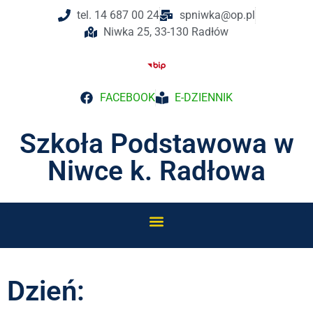
tel. 14 687 00 24
spniwka@op.pl
Niwka 25, 33-130 Radłów
FACEBOOK
E-DZIENNIK
Szkoła Podstawowa w
Niwce k. Radłowa
Dzień: