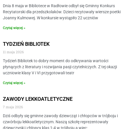
Dnia 8 maja w Bibliotece w Radłowie odbył się Gminny Konkurs
Recytatorski dla przedszkolaków. Dzieci recytowały wiersze poetki
Joanny Kulmowej. W konkursie wystąpiło 22 uczniów
Czytaj więcej »
TYDZIEŃ BIBLIOTEK
11 maja 2026
Tydzień Bibliotek to dobry moment do odkrywania wartości
płynących z literatury i rozwijania pasji czytelniczych. Z tej okazji
uczniowie klasy V i VI przygotowali teatr
Czytaj więcej »
ZAWODY LEKKOATLETYCZNE
7 maja 2026
Dziś odbyły się gminne zawody dziewcząt i chłopców w trójboju i
czwórboju lekkoatletycznym. Naszą szkołę reprezentowały
dziewczynki i chłopcy klas 1-4 w trójboju a więc: