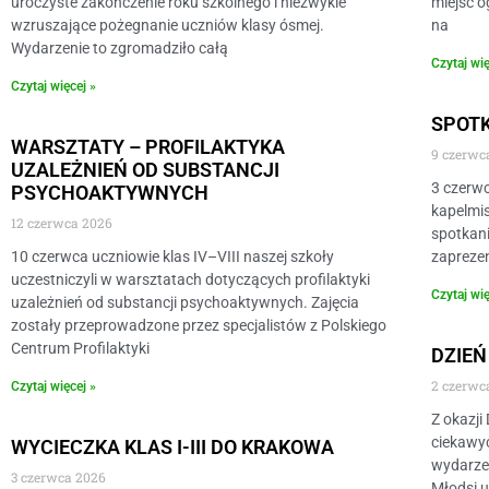
uroczyste zakończenie roku szkolnego i niezwykle
miejsc o
wzruszające pożegnanie uczniów klasy ósmej.
na
Wydarzenie to zgromadziło całą
Czytaj wię
Czytaj więcej »
SPOT
WARSZTATY – PROFILAKTYKA
9 czerwc
UZALEŻNIEŃ OD SUBSTANCJI
3 czerwc
PSYCHOAKTYWNYCH
kapelmis
12 czerwca 2026
spotkani
10 czerwca uczniowie klas IV–VIII naszej szkoły
zapreze
uczestniczyli w warsztatach dotyczących profilaktyki
Czytaj wię
uzależnień od substancji psychoaktywnych. Zajęcia
zostały przeprowadzone przez specjalistów z Polskiego
Centrum Profilaktyki
DZIEŃ
2 czerwc
Czytaj więcej »
Z okazji
ciekawyc
WYCIECZKA KLAS I-III DO KRAKOWA
wydarzen
3 czerwca 2026
Młodsi u