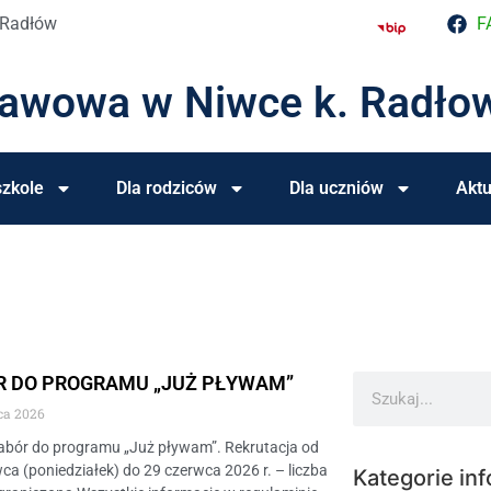
 Radłów
F
tawowa w Niwce k. Radło
zkole
Dla rodziców
Dla uczniów
Aktu
R DO PROGRAMU „JUŻ PŁYWAM”
ca 2026
abór do programu „Już pływam”. Rekrutacja od
ca (poniedziałek) do 29 czerwca 2026 r. – liczba
Kategorie inf