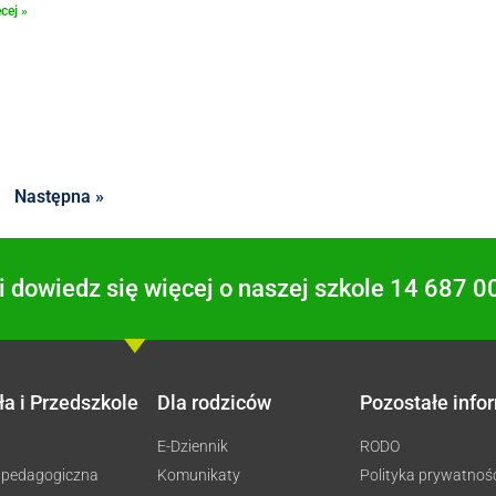
cej »
Następna »
 dowiedz się więcej o naszej szkole 14 687 0
ła i Przedszkole
Dla rodziców
Pozostałe info
E-Dziennik
RODO
 pedagogiczna
Komunikaty
Polityka prywatnoś