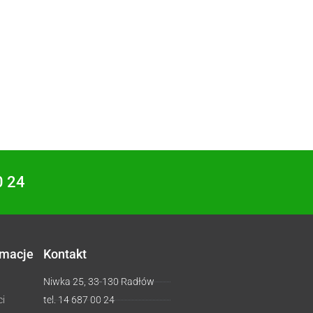
0 24
rmacje
Kontakt
Niwka 25, 33-130 Radłów
ci
tel. 14 687 00 24