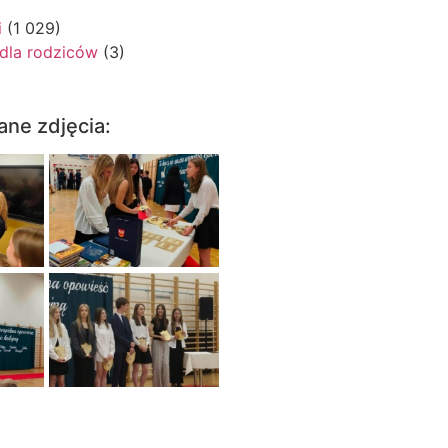
i
(1 029)
 dla rodziców
(3)
ane zdjęcia: