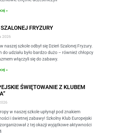
cej »
 SZALONEJ FRYZURY
a 2026
w naszej szkole odbył się Dzień Szalonej Fryzury.
 do udziału było bardzo dużo – również chłopcy
azmem włączyli się do zabawy.
cej »
EJSKIE ŚWIĘTOWANIE Z KLUBEM
A”
2026
uropy w naszej szkole upłynął pod znakiem
ości i świetnej zabawy! Szkolny Klub Europejski
zorganizował z tej okazji wyjątkowe aktywności
4