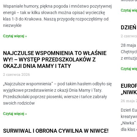
Wspaniałe humory, piękna pogoda i mnóstwo pozytywnej
Czytaj wię
energii – tak w kilku słowach można opisać wycieczkę
klas 1-3 do Krakowa. Naszą przygodę rozpoczęliśmy od
niezwykle
DZIEŃ
2 czerwc
Czytaj więcej »
28 maja 
Chętnych
NAJCZULSE WSPOMNIENIA TO WŁAŚNIE
z entuzj
WY! – WYSTĘP PRZEDSZKOLAKÓW Z
OKAZJI DNIA MAMY I TATY
Czytaj wię
2 czerwca 2026
„Najczulsze wspomnienia” – pod takim hasłem odbyło się
EUROP
wyjątkowe przedstawienie z okazji Dnia Mamy i Taty.
„NIWK
Przedszkolaki poprzez piosenki, wiersze i tańce zabrały
26 maja 
swoich rodziców
​Dzień E
Czytaj więcej »
kreatywn
„Niwka” 
dla klas 
SURWIWAL I OBRONA CYWILNA W NIWCE!