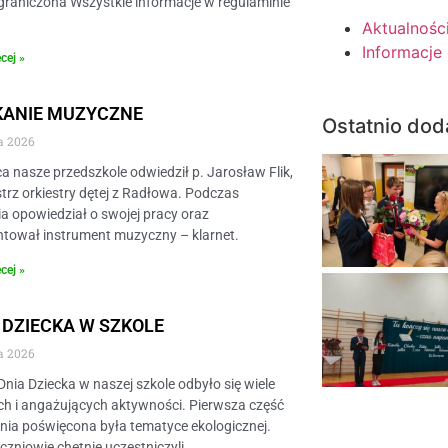
graniczona Wszystkie informacje w regulaminie
Aktualnośc
Informacje
cej »
KANIE MUZYCZNE
Ostatnio dod
a 2026
a nasze przedszkole odwiedził p. Jarosław Flik,
trz orkiestry dętej z Radłowa. Podczas
a opowiedział o swojej pracy oraz
ntował instrument muzyczny – klarnet.
cej »
 DZIECKA W SZKOLE
a 2026
 Dnia Dziecka w naszej szkole odbyło się wiele
h i angażujących aktywności. Pierwsza część
ia poświęcona była tematyce ekologicznej.
czniowie chętnie uczestniczyli