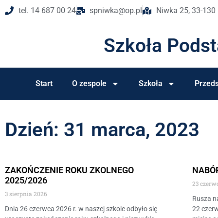
tel. 14 687 00 24
spniwka@op.pl
Niwka 25, 33-130
Szkoła Pods
Start
O zespole
Szkoła
Przeds
Dzień: 31 marca, 2023
ZAKOŃCZENIE ROKU ZKOLNEGO
NABÓ
2025/2026
23 czerw
3 sierpnia 2026
Rusza n
Dnia 26 czerwca 2026 r. w naszej szkole odbyło się
22 czerw