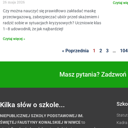
26 maja 2026
Czytaj wię
Czy można nauczyć się prawidłowo zakładać maskę
przeciwgazową, zabezpieczać ubiór przed skażeniem i
radzić sobie w sytuacjach kryzysowych? Uczniowie klas
1–8 udowodnili, że jak najbardziej!
Czytaj więcej »
« Poprzednia
1
2
3
…
104
Masz pytania? Zadzwoń i
Kilka słów o szkole...
Szko
Statut
NIEPUBLICZNEJ SZKOŁY PODSTAWOWEJ IM.
ŚWIĘTEJ FAUSTYNY KOWALSKIEJ W NIWCE
to
Kadra