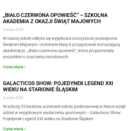
„BIAŁO CZERWONA OPOWIEŚĆ” – SZKOLNA
AKADEMIA Z OKAZJI ŚWIĄT MAJOWYCH
4 maja 2026
W naszej szkole odbyła się wyjątkowa uroczystość poświęcona
Świętom Majowym. Uczniowie klasy 6 przygotowali wzruszającą
akademię pt. „Biało-czerwona opowieść”, która przypomniała
wszystkim o znaczeniu narodowych
Czytaj więcej »
GALACTICOS SHOW: POJEDYNEK LEGEND XXI
WIEKU NA STARIONIE ŚLĄSKIM
4 maja 2026
W sobotę 25 kwietnia uczniowie szkoły podstawowej w Niwce wzięli
udział w wyjątkowym wydarzeniu sportowym – Galacticos Show:
Pojedynek Legend XXI wieku na Stadionie Śląskim
Czytaj więcej »