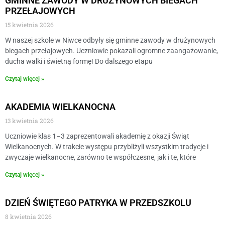
GMINNE ZAWODY W DRUŻYNOWYCH BIEGACH
PRZEŁAJOWYCH
15 kwietnia 2026
W naszej szkole w Niwce odbyły się gminne zawody w drużynowych
biegach przełajowych. Uczniowie pokazali ogromne zaangażowanie,
ducha walki i świetną formę! Do dalszego etapu
Czytaj więcej »
AKADEMIA WIELKANOCNA
13 kwietnia 2026
Uczniowie klas 1–3 zaprezentowali akademię z okazji Świąt
Wielkanocnych. W trakcie występu przybliżyli wszystkim tradycje i
zwyczaje wielkanocne, zarówno te współczesne, jak i te, które
Czytaj więcej »
DZIEŃ ŚWIĘTEGO PATRYKA W PRZEDSZKOLU
8 kwietnia 2026