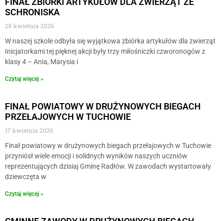
FINAŁ ZBIÓRKI ARTYKUŁÓW DLA ZWIERZĄT ZE
SCHRONISKA
28 kwietnia 2026
W naszej szkole odbyła się wyjątkowa zbiórka artykułów dla zwierząt
Inicjatorkami tej pięknej akcji były trzy miłośniczki czworonogów z
klasy 4 – Ania, Marysia i
Czytaj więcej »
FINAŁ POWIATOWY W DRUŻYNOWYCH BIEGACH
PRZEŁAJOWYCH W TUCHOWIE
17 kwietnia 2026
Finał powiatowy w drużynowych biegach przełajowych w Tuchowie
przyniósł wiele emocji i solidnych wyników naszych uczniów
reprezentujących dzisiaj Gminę Radłów. W zawodach wystartowały
dziewczęta w
Czytaj więcej »