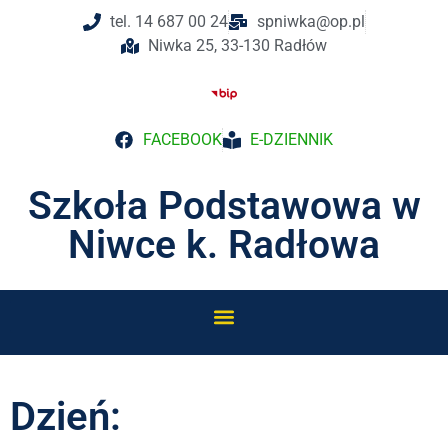
tel. 14 687 00 24
spniwka@op.pl
Niwka 25, 33-130 Radłów
FACEBOOK
E-DZIENNIK
Szkoła Podstawowa w
Niwce k. Radłowa
Dzień: