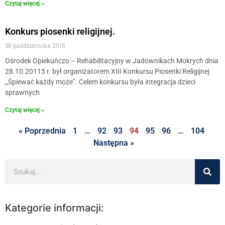
Czytaj więcej »
Konkurs piosenki religijnej.
30 października 2015
Ośrodek Opiekuńczo – Rehabilitacyjny w Jadownikach Mokrych dnia
28.10.20115 r. był organizatorem XIII Konkursu Piosenki Religijnej
,,Śpiewać każdy może”. Celem konkursu była integracja dzieci
sprawnych
Czytaj więcej »
« Poprzednia
1
…
92
93
94
95
96
…
104
Następna »
Kategorie informacji: