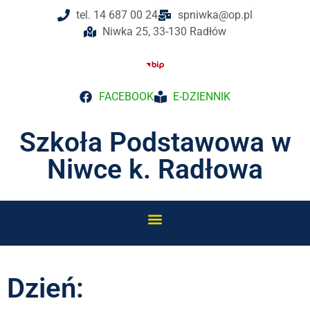
tel. 14 687 00 24
spniwka@op.pl
Niwka 25, 33-130 Radłów
FACEBOOK
E-DZIENNIK
Szkoła Podstawowa w
Niwce k. Radłowa
Dzień: