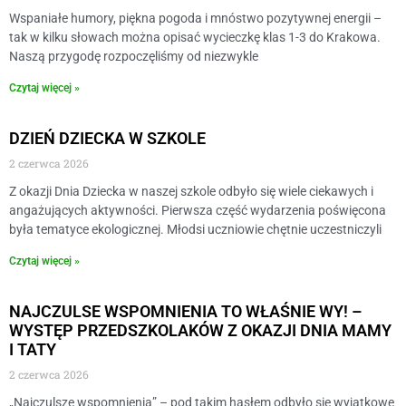
Wspaniałe humory, piękna pogoda i mnóstwo pozytywnej energii –
tak w kilku słowach można opisać wycieczkę klas 1-3 do Krakowa.
Naszą przygodę rozpoczęliśmy od niezwykle
Czytaj więcej »
DZIEŃ DZIECKA W SZKOLE
2 czerwca 2026
Z okazji Dnia Dziecka w naszej szkole odbyło się wiele ciekawych i
angażujących aktywności. Pierwsza część wydarzenia poświęcona
była tematyce ekologicznej. Młodsi uczniowie chętnie uczestniczyli
Czytaj więcej »
NAJCZULSE WSPOMNIENIA TO WŁAŚNIE WY! –
WYSTĘP PRZEDSZKOLAKÓW Z OKAZJI DNIA MAMY
I TATY
2 czerwca 2026
„Najczulsze wspomnienia” – pod takim hasłem odbyło się wyjątkowe