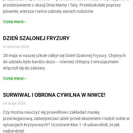
przedstawienie z okazji Dnia Mamy i Taty. Przedszkolaki poprzez
piosenki, wiersze i tańce zabrały swoich rodziców
Czytaj więcej »
DZIEŃ SZALONEJ FRYZURY
2 czerwca 2026
28 maja w naszej szkole odbył się Dzień Szalonej Fryzury. Chętnych
do udziału było bardzo dużo – również chłopcy z entuzjazmem
włączyli się do zabawy.
Czytaj więcej »
SURWIWAL I OBRONA CYWILNA W NIWCE!
26 maja 2026
Czy można nauczyć się prawidłowo zakładać maskę
przeciwgazową, zabezpieczać ubiór przed skażeniem i radzić sobie w
sytuacjach kryzysowych? Uczniowie klas 1–8 udowodnili, że jak
najbardziej!