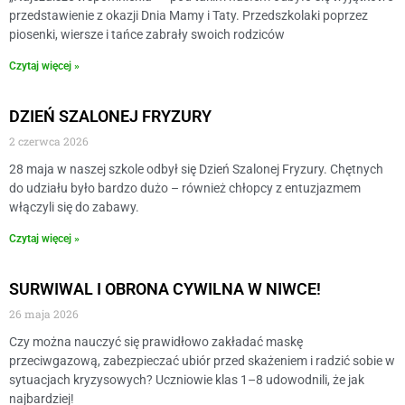
przedstawienie z okazji Dnia Mamy i Taty. Przedszkolaki poprzez
piosenki, wiersze i tańce zabrały swoich rodziców
Czytaj więcej »
DZIEŃ SZALONEJ FRYZURY
2 czerwca 2026
28 maja w naszej szkole odbył się Dzień Szalonej Fryzury. Chętnych
do udziału było bardzo dużo – również chłopcy z entuzjazmem
włączyli się do zabawy.
Czytaj więcej »
SURWIWAL I OBRONA CYWILNA W NIWCE!
26 maja 2026
Czy można nauczyć się prawidłowo zakładać maskę
przeciwgazową, zabezpieczać ubiór przed skażeniem i radzić sobie w
sytuacjach kryzysowych? Uczniowie klas 1–8 udowodnili, że jak
najbardziej!