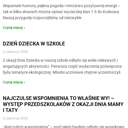
Wspaniałe humory, piękna pogoda i mnóstwo pozytywnej energii –
tak w kilku słowach można opisać wycieczkę klas 1-3 do Krakowa.
Naszą przygodę rozpoczęliśmy od niezwykle
Czytaj więcej »
DZIEŃ DZIECKA W SZKOLE
2 czerwca 2026
Z okazji Dnia Dziecka w naszej szkole odbyło się wiele ciekawych i
angażujących aktywności. Pierwsza część wydarzenia poświęcona
była tematyce ekologicznej. Młodsi uczniowie chętnie uczestniczyli
Czytaj więcej »
NAJCZULSE WSPOMNIENIA TO WŁAŚNIE WY! –
WYSTĘP PRZEDSZKOLAKÓW Z OKAZJI DNIA MAMY
I TATY
2 czerwca 2026
„Najczulsze wspomnienia” – pod takim hasłem odbyło się wyjątkowe